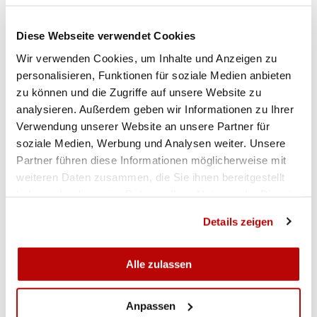
RESULTATE
Diese Webseite verwendet Cookies
Wir verwenden Cookies, um Inhalte und Anzeigen zu
Elite Final
personalisieren, Funktionen für soziale Medien anbieten
zu können und die Zugriffe auf unsere Website zu
Elite Qualifikation
analysieren. Außerdem geben wir Informationen zu Ihrer
Verwendung unserer Website an unsere Partner für
soziale Medien, Werbung und Analysen weiter. Unsere
Junioren U21 Final
Partner führen diese Informationen möglicherweise mit
weiteren Daten zusammen, die Sie ihnen bereitgestellt
Junioren U21 Qualifikation
haben oder die sie im Rahmen Ihrer Nutzung der Dienste
gesammelt haben.
Details zeigen
GALERIE
Alle zulassen
Anpassen