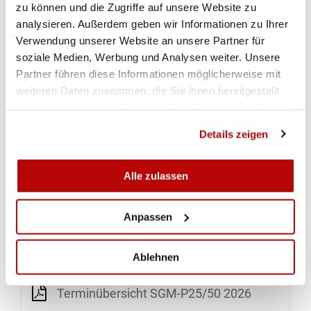
zu können und die Zugriffe auf unsere Website zu
analysieren. Außerdem geben wir Informationen zu Ihrer
Terminübersicht SGM-P25/50 2026
Verwendung unserer Website an unsere Partner für
soziale Medien, Werbung und Analysen weiter. Unsere
INFORMATIONEN FÜR DEN FINAL SGM-P25 VOM SAMSTAG,
Partner führen diese Informationen möglicherweise mit
30. AUGUST 2025
weiteren Daten zusammen, die Sie ihnen bereitgestellt
INFORMATIONEN FÜR DEN FINAL SGM-P25 VOM
SAMSTAG, 30. AUGUST 2025
haben oder die sie im Rahmen Ihrer Nutzung der Dienste
gesammelt haben.
Details zeigen
Zeitplan 2025
Alle zulassen
Scheibenzuteilung Halbfinal 2025
Anpassen
DOWNLOADS
TERMINÜBERSICHT
Ablehnen
Terminübersicht SGM-P25/50 2026