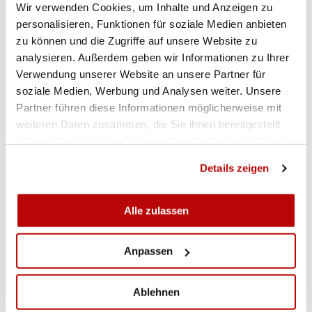
Wir verwenden Cookies, um Inhalte und Anzeigen zu
Rahmen des Wettkampfs «bester Jungschütze der
personalisieren, Funktionen für soziale Medien anbieten
Schweiz» entgegennehmen. Schliesslich durften
zu können und die Zugriffe auf unsere Website zu
auch Eduard Feuz (SV Ruswil), Peter
analysieren. Außerdem geben wir Informationen zu Ihrer
Kammermann (Zentroniker Wolhusen), Martin
Verwendung unserer Website an unsere Partner für
Schuhmacher (PS Schüpfheim-Flühli), Raphael
soziale Medien, Werbung und Analysen weiter. Unsere
Zumbühl (FSG Wolhusen), Janine Frei (WV
Partner führen diese Informationen möglicherweise mit
Pfaffnau) und die Zentroniker Wolhusen, die
weiteren Daten zusammen, die Sie ihnen bereitgestellt
Schützen Malters sowie der SV Grossdietwil für
haben oder die sie im Rahmen Ihrer Nutzung der Dienste
gesammelt haben.
ihre Erfolge im abgelaufenen Jahr vor das
Details zeigen
Publikum treten und den Applaus für ihre starken
Leistungen entgegennehmen.
Alle zulassen
Anpassen
ENGAGIERTE VOTEN GEGEN DAS VERSCHÄRFTE
WAFFENRECHT
Ablehnen
Regierungsrat Paul Winiker informierte als OK-