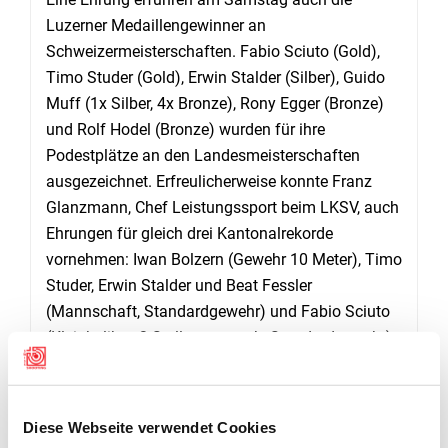
Luzerner Medaillengewinner an
Schweizermeisterschaften. Fabio Sciuto (Gold),
Timo Studer (Gold), Erwin Stalder (Silber), Guido
Muff (1x Silber, 4x Bronze), Rony Egger (Bronze)
und Rolf Hodel (Bronze) wurden für ihre
Podestplätze an den Landesmeisterschaften
ausgezeichnet. Erfreulicherweise konnte Franz
Glanzmann, Chef Leistungssport beim LKSV, auch
Ehrungen für gleich drei Kantonalrekorde
vornehmen: Iwan Bolzern (Gewehr 10 Meter), Timo
Studer, Erwin Stalder und Beat Fessler
(Mannschaft, Standardgewehr) und Fabio Sciuto
(Kleinkaliber, 3-Stellungsmatch, Standardgewehr)
stellten neue kantonale Bestleistungen auf. Auch
im Jugendbereich waren erfreuliche Leistungen zu
vermelden: Acht junge Schützen durften den
Diese Webseite verwendet Cookies
Zinnbecher für herausragende Resultate im