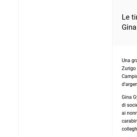
Le ti
Gina
Una gra
Zurigo 
Campio
d'argen
Gina Gy
di soci
ai nonn
carabi
collegh