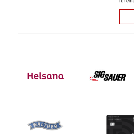
für ei