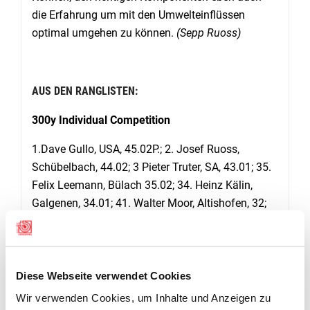
die Erfahrung um mit den Umwelteinflüssen
optimal umgehen zu können.
(Sepp Ruoss)
AUS DEN RANGLISTEN:
300y Individual Competition
1.Dave Gullo, USA, 45.02P.; 2. Josef Ruoss,
Schübelbach, 44.02; 3 Pieter Truter, SA, 43.01; 35.
Felix Leemann, Bülach 35.02; 34. Heinz Kälin,
Galgenen, 34.01; 41. Walter Moor, Altishofen, 32;
54. Werner Stähli, Emmen 25;
Orginal: 1. John Whittaker, UK, 42P.; 4. Ueli
Eichelberger, Madiswil, 40.03; 7. René Schär,
Madiswil, 36.01; 8. Roland Frei, Würenlos, 36.
Diese Webseite verwendet Cookies
Wir verwenden Cookies, um Inhalte und Anzeigen zu
500y Individual Competition