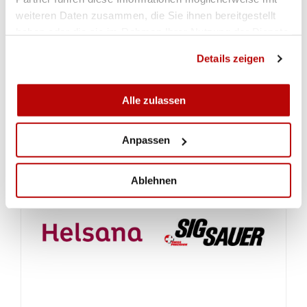
weiteren Daten zusammen, die Sie ihnen bereitgestellt
nehmen. Nach einem währschaften Brunch im
haben oder die sie im Rahmen Ihrer Nutzung der Dienste
SSZ Riedertal hiess es gegen Sonntagmittag
gesammelt haben.
Abschied nehmen, aber im gleichen Atemzug
Details zeigen
folgte ein «auf Wiedersehen».
(Francis Pianzola)
Ranglisten
Alle zulassen
Anpassen
Ablehnen