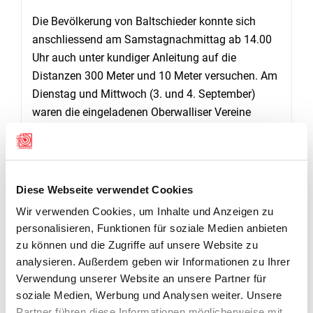
Die Bevölkerung von Baltschieder konnte sich
anschliessend am Samstagnachmittag ab 14.00
Uhr auch unter kundiger Anleitung auf die
Distanzen 300 Meter und 10 Meter versuchen. Am
Dienstag und Mittwoch (3. und 4. September)
waren die eingeladenen Oberwalliser Vereine
(Lalden, MSV Visp, Visp-Eyholz, Simplon-Dorf,
Staldenried, Eisten, Turtmann) am Zug bzw. am
Abzug, ebenfalls im Riedertal. Wie am
Pfynschiessen wurden auch die vielen Preisträger
Diese Webseite verwendet Cookies
erst am 7. September am Gala-Abend in der MZH
Wir verwenden Cookies, um Inhalte und Anzeigen zu
Baltschieder bekanntgegeben, dies nach Apéro
personalisieren, Funktionen für soziale Medien anbieten
und Nachtessen. In Sachen Spannung und
zu können und die Zugriffe auf unsere Website zu
Vorfreude kennen sich die Baltschiedner Schützen
analysieren. Außerdem geben wir Informationen zu Ihrer
nämlich bestens aus. Und niemand sollte leer
Verwendung unserer Website an unsere Partner für
ausgehen. Vom Käse bis zur Kranzkarte durfte
soziale Medien, Werbung und Analysen weiter. Unsere
jeder der 130 Teilnehmer eine Gabe in Empfang
Partner führen diese Informationen möglicherweise mit