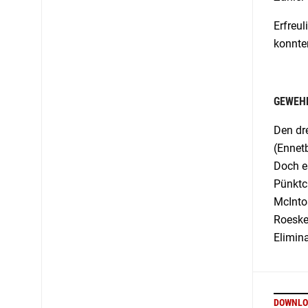
Erfreul
konnte
GEWEHR
Den dr
(Ennet
Doch es
Pünktch
McIntos
Roeske
Elimin
DOWNLO