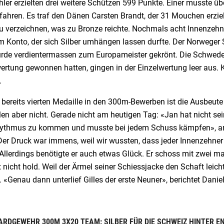
ler erzielten drei weitere Schützen 599 Punkte. Einer musste ü
ahren. Es traf den Dänen Carsten Brandt, der 31 Mouchen erziel
u verzeichnen, was zu Bronze reichte. Nochmals acht Innenzehn
m Konto, der sich Silber umhängen lassen durfte. Der Norweger
rde verdientermassen zum Europameister gekrönt. Die Schweden
rtung gewonnen hatten, gingen in der Einzelwertung leer aus. K
.
 bereits vierten Medaille in den 300m-Bewerben ist die Ausbeute 
en aber nicht. Gerade nicht am heutigen Tag: «Jan hat nicht se
ythmus zu kommen und musste bei jedem Schuss kämpfen», analy
Der Druck war immens, weil wir wussten, dass jeder Innenzehner
Allerdings benötigte er auch etwas Glück. Er schoss mit zwei m
nicht hold. Weil der Ärmel seiner Schiessjacke den Schaft leich
. «Genau dann unterlief Gilles der erste Neuner», berichtet Dan
RDGEWEHR 300M 3X20 TEAM: SILBER FÜR DIE SCHWEIZ HINTER 