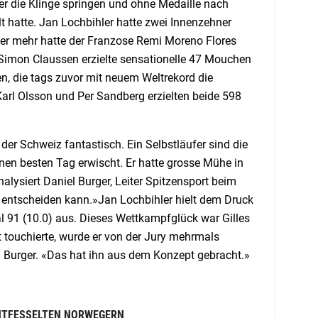
ber die Klinge springen und ohne Medaille nach
t hatte. Jan Lochbihler hatte zwei Innenzehner
er mehr hatte der Franzose Remi Moreno Flores
 Simon Claussen erzielte sensationelle 47 Mouchen
, die tags zuvor mit neuem Weltrekord die
arl Olsson und Per Sandberg erzielten beide 598
der Schweiz fantastisch. Ein Selbstläufer sind die
inen besten Tag erwischt. Er hatte grosse Mühe in
siert Daniel Burger, Leiter Spitzensport beim
 entscheiden kann.»Jan Lochbihler hielt dem Druck
al 91 (10.0) aus. Dieses Wettkampfglück war Gilles
t touchierte, wurde er von der Jury mehrmals
iel Burger. «Das hat ihn aus dem Konzept gebracht.»
ENTFESSELTEN NORWEGERN