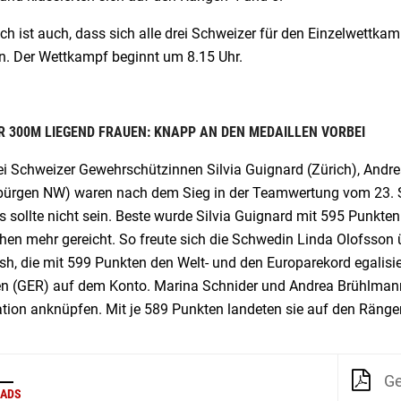
ich ist auch, dass sich alle drei Schweizer für den Einzelwettka
n. Der Wettkampf beginnt um 8.15 Uhr.
 300M LIEGEND FRAUEN: KNAPP AN DEN MEDAILLEN VORBEI
ei Schweizer Gewehrschützinnen Silvia Guignard (Zürich), And
bürgen NW) waren nach dem Sieg in der Teamwertung vom 23. S
 sollte nicht sein. Beste wurde Silvia Guignard mit 595 Punkten
en mehr gereicht. So freute sich die Schwedin Linda Olofsson ü
h, die mit 599 Punkten den Welt- und den Europarekord egalisie
n (GER) auf dem Konto. Marina Schnider und Andrea Brühlmann 
ation anknüpfen. Mit je 589 Punkten landeten sie auf den Räng
Ge
ADS