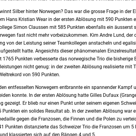
winnt Silber hinter Norwegen? Das war die grosse Frage in der
m Hans Kristian Wear in der ersten Ablösung mit 590 Punkten e
llege Simon Claussen mit 585 Punkten ebenfalls ein äusserst s
rwegen fast nicht mehr vorbeizukommen. Kim Andre Lund, der dri
ng von der Leistung seiner Teamkollegen anstacheln und egalisi
aufgestellt hatte. Angesichts dieser phänomenalen Einzelresult
it 1765 Punkten verbesserte das norwegische Trio die bisherige
eistungen nicht genug: in der zweiten Ablösung realisierte mit T
-Weltrekord von 590 Punkten.
 den entfesselten Norwegern entbrannte ein spannender Kampf um
eiden konnte. In der ersten Ablösung hatte Gilles Dufaux (Grang
g gezeigt. Er blieb nur einen Punkt unter seinem eigenen Schwei
 Punkten ein solides Resultat ab. In der zweiten Ablösung war e
edaille gegen die Franzosen, die Finnen und die Polen zu verte
41 Punkten distanzierte das Schweizer Trio die Franzosen um 5
und klassierten sich auf den Rängen 4 und 5.