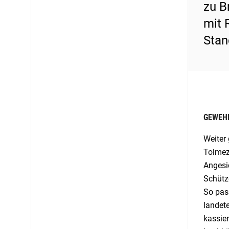
zu B
mit 
Stan
GEWEHR
Weiter
Tolmez
Angesi
Schütz
So pas
landet
kassier