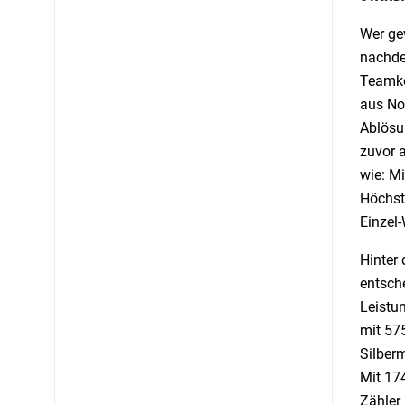
Wer ge
nachde
Teamko
aus No
Ablösu
zuvor 
wie: M
Höchstl
Einzel
Hinter
entsch
Leistun
mit 575
Silberm
Mit 17
Zähler 