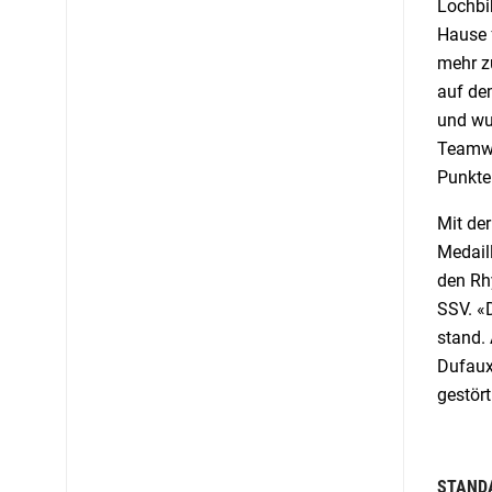
Lochbih
Hause f
mehr z
auf de
und wu
Teamwe
Punkte
Mit der
Medaill
den Rh
SSV. «
stand. 
Dufaux 
gestört
STANDA