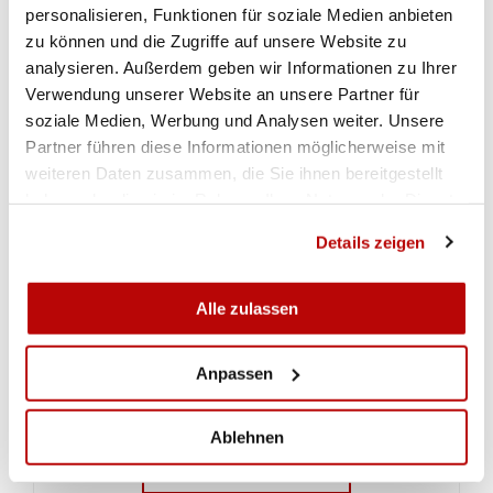
personalisieren, Funktionen für soziale Medien anbieten
zu können und die Zugriffe auf unsere Website zu
analysieren. Außerdem geben wir Informationen zu Ihrer
Schweizer Mannschaftsmeisterschaft Gewehr 50m 2019: Final
Verwendung unserer Website an unsere Partner für
soziale Medien, Werbung und Analysen weiter. Unsere
IMPRESSIONEN VON DER SIEGEREHRUNG
Partner führen diese Informationen möglicherweise mit
weiteren Daten zusammen, die Sie ihnen bereitgestellt
haben oder die sie im Rahmen Ihrer Nutzung der Dienste
gesammelt haben.
Details zeigen
Alle zulassen
Anpassen
Ablehnen
ZUR GALERIE