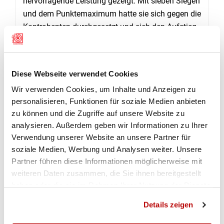
hervorragende Leistung gezeigt. Mit sieben Siegen
und dem Punktemaximum hatte sie sich gegen die
Kontrahenten durchgesetzt und sich den Aufstieg
in die 3. Liga gesichert.
Mit jeweils sieben Siegen beider Mannschaften
und dem bis anhin noch nie erreichten Aufstieg in
Diese Webseite verwendet Cookies
die Nationalliga B, wurde Vereinsgeschichte
Wir verwenden Cookies, um Inhalte und Anzeigen zu
geschrieben. An der ausgelassenen Aufstiegsfeier
personalisieren, Funktionen für soziale Medien anbieten
vom 28. September 2019 wurden die erzielten
zu können und die Zugriffe auf unsere Website zu
analysieren. Außerdem geben wir Informationen zu Ihrer
Erfolge im Kreis der Freischützen, ihrer Familien
Verwendung unserer Website an unsere Partner für
und Freunden gefeiert. Mit dabei war auch der
soziale Medien, Werbung und Analysen weiter. Unsere
eben von den Europameisterschaften in Bologna
Partner führen diese Informationen möglicherweise mit
und Tolmezzo zurückgekehrte Jan Lochbihler, der
weiteren Daten zusammen, die Sie ihnen bereitgestellt
in der ersten Mannschaft von Balsthal-Klus zu den
haben oder die sie im Rahmen Ihrer Nutzung der Dienste
Erfolgen beigetragen hat.
(Marco Baumgartner,
gesammelt haben.
Präsident)
Details zeigen