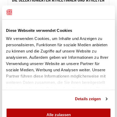
DIE SELEKTIONIERTEN ATHLETINNEN UND ATHLETEN
Gewehr 50m Frauen
-Nina Christen, Wolfenschiessen NW, Jg. 1994
-Franziska Stark, Arbon TG, Jg. 1999
Diese Webseite verwendet Cookies
-Sarina Hitz, Mauren TG, Jg. 2000
-Chiara Leone, Frick AG, Jg. 1998
Wir verwenden Cookies, um Inhalte und Anzeigen zu
personalisieren, Funktionen für soziale Medien anbieten
-Muriel Züger
,
Galgenen SZ, Jg. 1998
zu können und die Zugriffe auf unsere Website zu
Gewehr 50m Männer
analysieren. Außerdem geben wir Informationen zu Ihrer
-Jan Lochbihler, Holderbank SO, Jg. 1992
Verwendung unserer Website an unsere Partner für
-Christoph Dürr, Gams SG, Jg. 1996
soziale Medien, Werbung und Analysen weiter. Unsere
Partner führen diese Informationen möglicherweise mit
-Lukas Roth, Rubigen BE, Jg. 1999
weiteren Daten zusammen, die Sie ihnen bereitgestellt
-Fabio Wyrsch, Schattdorf UR, Jg. 1998
(RPO –
haben oder die sie im Rahmen Ihrer Nutzung der Dienste
Ranking Points Only, nicht Finalberechtigt)
gesammelt haben.
Details zeigen
Pistole 50/25m Männer
-Steve Demierre, Auboranges FR, Jg. 1975
-Jason Solari, Malvaglia TI, Jg. 2000
Alle zulassen