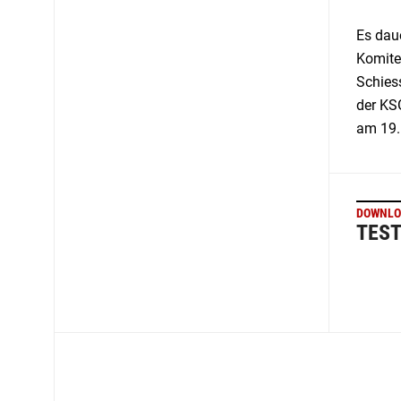
Es dau
Komite
Schiess
der KS
am 19.
DOWNLO
TES