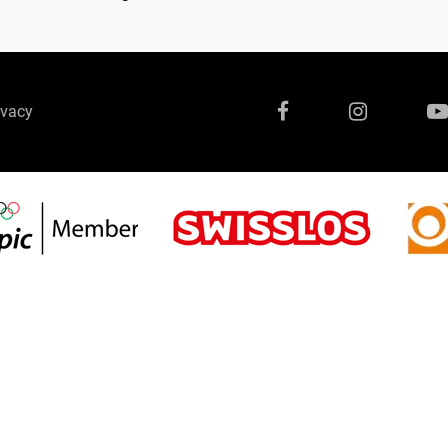
ivacy