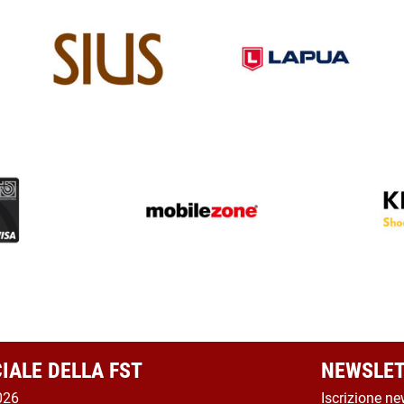
CIALE DELLA FST
NEWSLET
026
Iscrizione ne