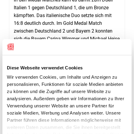
Italien 1 gegen Deutschland 1, die um Bronze
kämpften. Das italienische Duo setzte sich mit
16:8 deutlich durch. Im Gold Medal Match
zwischen Deutschland 2 und Bayern 2 konnten
sich die Bayern Carina Wimmer und Michael Heise
mit 16:10 gegen das Ehepaar Reitz durchsetzen.
(van)
Diese Webseite verwendet Cookies
Wir verwenden Cookies, um Inhalte und Anzeigen zu
DOWNLOADS
PISTOL TROPHY MÜNCHEN, RESULTATE 1. TAG
personalisieren, Funktionen für soziale Medien anbieten
zu können und die Zugriffe auf unsere Website zu
analysieren. Außerdem geben wir Informationen zu Ihrer
Pistol Trophy Munich Pistolet 10m mixte Gold Medal Match
Verwendung unserer Website an unsere Partner für
soziale Medien, Werbung und Analysen weiter. Unsere
Partner führen diese Informationen möglicherweise mit
Pistol Trophy Munich Pistolet 10m mixte Bronze Medal Match
weiteren Daten zusammen, die Sie ihnen bereitgestellt