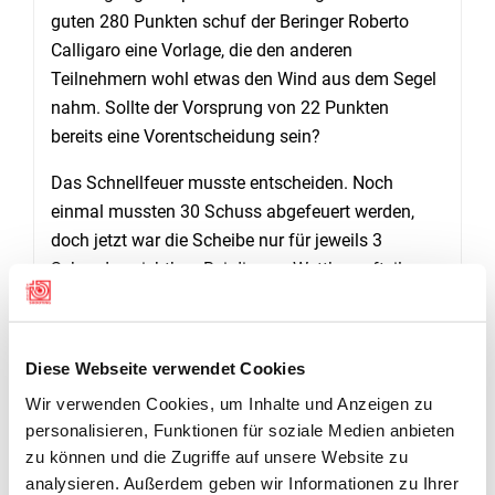
guten 280 Punkten schuf der Beringer Roberto
Calligaro eine Vorlage, die den anderen
Teilnehmern wohl etwas den Wind aus dem Segel
nahm. Sollte der Vorsprung von 22 Punkten
bereits eine Vorentscheidung sein?
Das Schnellfeuer musste entscheiden. Noch
einmal mussten 30 Schuss abgefeuert werden,
doch jetzt war die Scheibe nur für jeweils 3
Sekunden sichtbar. Bei diesem Wettkampfteil
konnten sich alle Teilnehmer steigern, lag es wohl
daran, dass jetzt der 10er Kreis mit 10cm
Durchmesser doppelt so gross ist als noch beim
Diese Webseite verwendet Cookies
Präzisionsschiessen? Calligaro wusste seinen
Wir verwenden Cookies, um Inhalte und Anzeigen zu
Vorsprung zu verteidigen und durfte sich als neuer
personalisieren, Funktionen für soziale Medien anbieten
Kantonalmeister feiern lassen. Die weiteren
zu können und die Zugriffe auf unsere Website zu
Podestplätze sicherten sich Yves Fischer vom PC
analysieren. Außerdem geben wir Informationen zu Ihrer