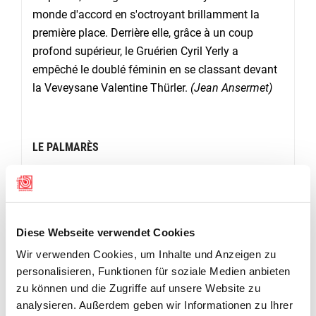
monde d'accord en s'octroyant brillamment la
première place. Derrière elle, grâce à un coup
profond supérieur, le Gruérien Cyril Yerly a
empêché le doublé féminin en se classant devant
la Veveysane Valentine Thürler.
(Jean Ansermet)
LE PALMARÈS
Juniors (U21). Classement de la super-finale (les
8 meilleurs des qualifications):
1. Nicola Krainer
(Liebistorf) 96. 2.David Pittet (Vuisternens/Rt) 88
(97). 3. Thomas Häfeli (Salvenach-Jeuss) 88 (96).
Diese Webseite verwendet Cookies
4. Dylan Schmutz (Liebistorf) 86. 5. Yanick
Wir verwenden Cookies, um Inhalte und Anzeigen zu
Baeriswyl (St-Ours) 85 (88). 6. Fabien Gremaud
personalisieren, Funktionen für soziale Medien anbieten
(La Tour-de-Trême/Sauthaux) 85 (87). 7. Sven
zu können und die Zugriffe auf unsere Website zu
Riedo (St-Ours) 81. 8. José Raïs (Belfaux) 68. (66
analysieren. Außerdem geben wir Informationen zu Ihrer